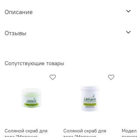
Описание
Отзывы
Сопутствующие товары
Соляной скраб для
Соляной скраб для
Модел
тела "Морские
тела "Морские
термог