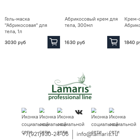
Гель-маска
Абрикосовый крем для
Крем-с
"Абрикосовая" для
тела, 300мл
Абрик
тела, 1л
3030 руб
1630 руб
1840 р
+7(921)930-24-06
info@lamaris.ru